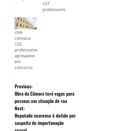
107
professores
UVA
convoca
125
professores
aprovados
em
concurso
P
Previous:
Obra da Câmara terá vagas para
o
pessoas em situação de rua
Next:
s
Deputado cearense é detido por
t
suspeita de importunação
sexual