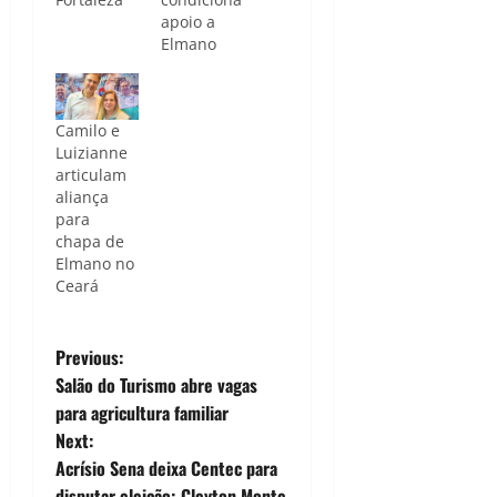
apoio a
Elmano
Camilo e
Luizianne
articulam
aliança
para
chapa de
Elmano no
Ceará
P
Previous:
Salão do Turismo abre vagas
o
para agricultura familiar
Next:
s
Acrísio Sena deixa Centec para
disputar eleição; Cleyton Monte