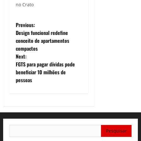
no Crato
P
Previous:
Design funcional redefine
o
conceito de apartamentos
compactos
s
Next:
t
FGTS para pagar dívidas pode
beneficiar 10 milhões de
n
pessoas
a
v
i
Pesquisar
g
por: