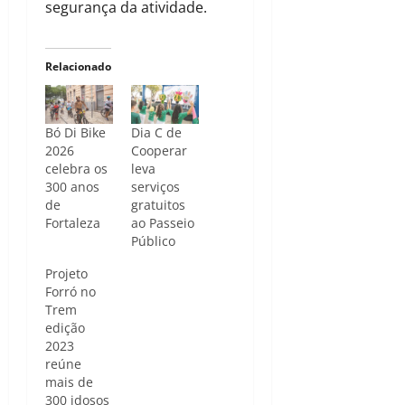
segurança da atividade.
Relacionado
Bó Di Bike
Dia C de
2026
Cooperar
celebra os
leva
300 anos
serviços
de
gratuitos
Fortaleza
ao Passeio
Público
Projeto
Forró no
Trem
edição
2023
reúne
mais de
300 idosos