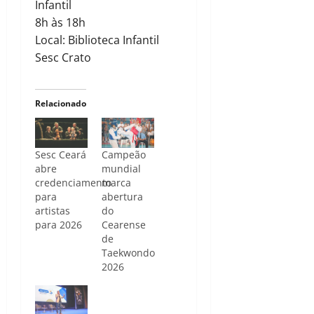
Infantil
8h às 18h
Local: Biblioteca Infantil
Sesc Crato
Relacionado
Sesc Ceará
Campeão
abre
mundial
credenciamento
marca
para
abertura
artistas
do
para 2026
Cearense
de
Taekwondo
2026