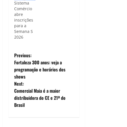
Sistema
Comércio
abre
inscrições
para a
Semana S
2026
P
Previous:
Fortaleza 300 anos: veja a
o
programação e horários dos
shows
s
Next:
t
Comercial Maia é a maior
distribuidora do CE e 21ª do
n
Brasil
a