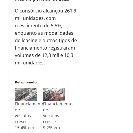
O consórcio alcançou 261,9
mil unidades, com
crescimento de 5,5%,
enquanto as modalidades
de leasing e outros tipos de
financiamento registraram
volumes de 12,3 mil e 10,3
mil unidades.
Relacionado
Financiamento
Financiamento
de
de
veículos
veículos
cresce
cresce
15,4% em
9,2% em