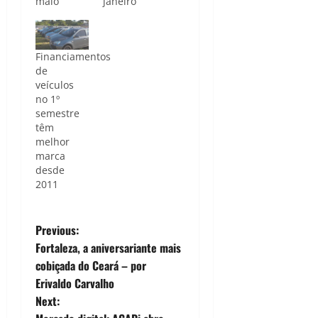
maio
janeiro
Financiamentos
de
veículos
no 1º
semestre
têm
melhor
marca
desde
2011
P
Previous:
Fortaleza, a aniversariante mais
o
cobiçada do Ceará – por
Erivaldo Carvalho
s
Next: