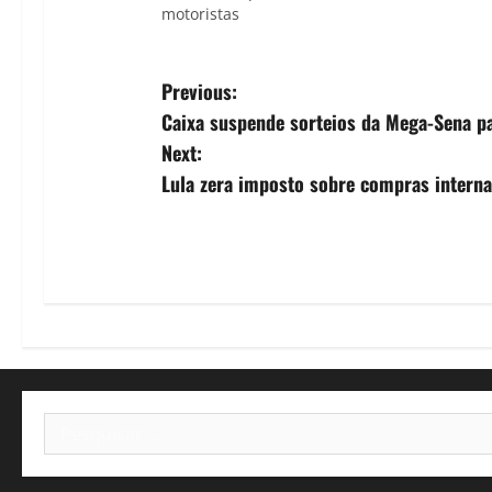
motoristas
P
Previous:
Caixa suspende sorteios da Mega-Sena pa
o
Next:
s
Lula zera imposto sobre compras interna
t
n
a
v
i
Pesquisar
por:
g