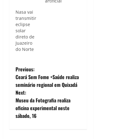
artificial
Nasa vai
transmitir
eclipse
solar
direto de
Juazeiro
do Norte
P
Previous:
Ceará Sem Fome +Saúde realiza
o
seminário regional em Quixadá
Next:
s
Museu da Fotografia realiza
t
oficina experimental neste
sábado, 16
n
a