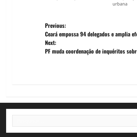
urbana
P
Previous:
Ceará empossa 94 delegados e amplia efet
o
Next:
s
PF muda coordenação de inquéritos sobr
t
n
a
v
i
Pesquisar
por:
g