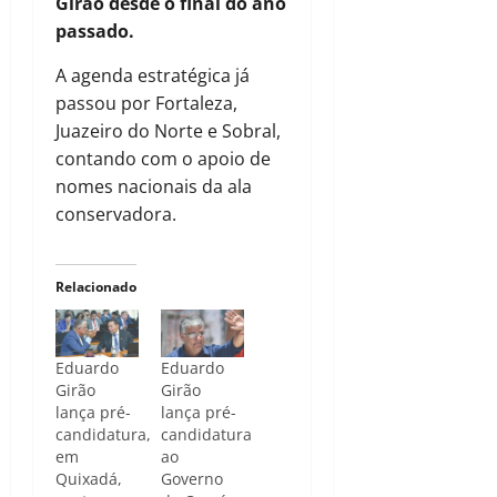
Girão desde o final do ano
passado.
A agenda estratégica já
passou por Fortaleza,
Juazeiro do Norte e Sobral,
contando com o apoio de
nomes nacionais da ala
conservadora.
Relacionado
Eduardo
Eduardo
Girão
Girão
lança pré-
lança pré-
candidatura,
candidatura
em
ao
Quixadá,
Governo