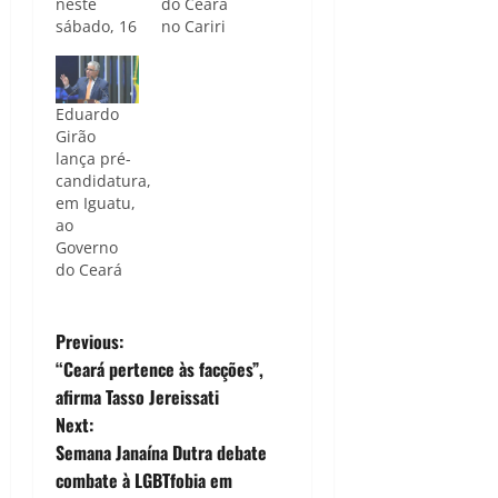
neste
do Ceará
sábado, 16
no Cariri
Eduardo
Girão
lança pré-
candidatura,
em Iguatu,
ao
Governo
do Ceará
P
Previous:
“Ceará pertence às facções”,
o
afirma Tasso Jereissati
Next:
s
Semana Janaína Dutra debate
t
combate à LGBTfobia em