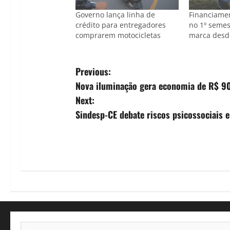
Governo lança linha de
Financiamen
crédito para entregadores
no 1º semes
comprarem motocicletas
marca desd
P
Previous:
Nova iluminação gera economia de R$ 90
o
Next:
s
Sindesp-CE debate riscos psicossociais 
t
n
a
v
i
Pesquisar