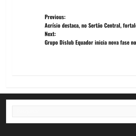
P
Previous:
Acrísio destaca, no Sertão Central, forta
o
Next:
s
Grupo Dislub Equador inicia nova fase n
t
n
a
v
i
Pesquisar
por:
g
a