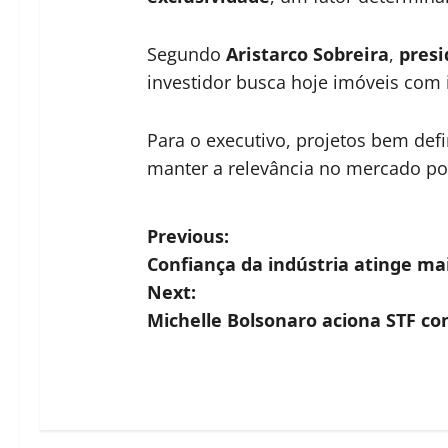
Segundo
Aristarco Sobreira
,
presi
investidor busca hoje imóveis com 
Para o executivo, projetos bem def
manter a relevância no mercado po
P
Previous:
Confiança da indústria atinge ma
o
Next:
s
Michelle Bolsonaro aciona STF co
t
n