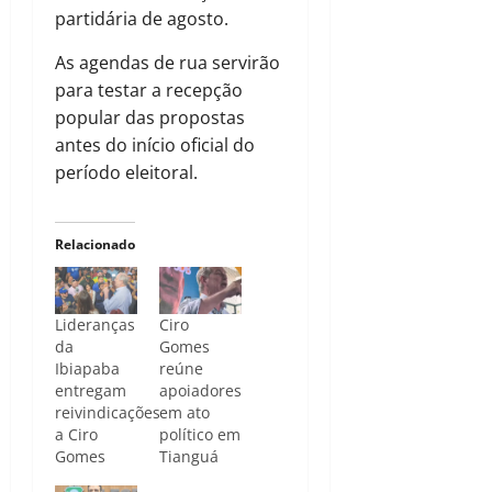
partidária de agosto.
As agendas de rua servirão
para testar a recepção
popular das propostas
antes do início oficial do
período eleitoral.
Relacionado
Lideranças
Ciro
da
Gomes
Ibiapaba
reúne
entregam
apoiadores
reivindicações
em ato
a Ciro
político em
Gomes
Tianguá