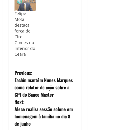
Felipe
Mota
destaca
força de
Ciro
Gomes no
Interior do
Ceará
P
Previous:
Fachin mantém Nunes Marques
o
como relator de ação sobre a
CPI do Banco Master
s
Next:
t
Alece realiza sessão solene em
homenagem à família no dia 8
n
de junho