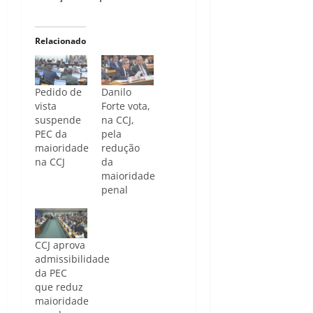
Relacionado
Pedido de
Danilo
vista
Forte vota,
suspende
na CCJ,
PEC da
pela
maioridade
redução
na CCJ
da
maioridade
penal
CCJ aprova
admissibilidade
da PEC
que reduz
maioridade