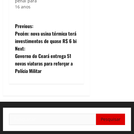
penal para
16 anos
P
Previous:
Pecém: nova usina térmica terá
o
investimentos de quase R$ 6 bi
Next:
s
Governo do Ceará entrega 51
t
novas viaturas para reforçar a
Polícia Militar
n
a
v
i
Pesquisar
por:
g