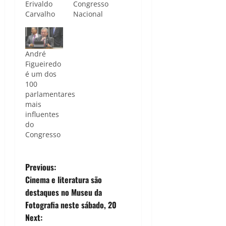
Erivaldo
Congresso
Carvalho
Nacional
André
Figueiredo
é um dos
100
parlamentares
mais
influentes
do
Congresso
P
Previous:
Cinema e literatura são
o
destaques no Museu da
Fotografia neste sábado, 20
s
Next: