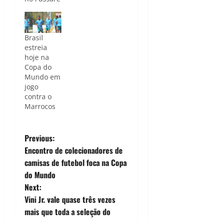
Brasil
estreia
hoje na
Copa do
Mundo em
jogo
contra o
Marrocos
P
Previous:
Encontro de colecionadores de
o
camisas de futebol foca na Copa
do Mundo
s
Next:
t
Vini Jr. vale quase três vezes
mais que toda a seleção do