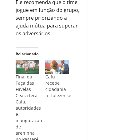
Ele recomenda que o time
jogue em função do grupo,
sempre priorizando a
ajuda mútua para superar
os adversários.
Relacionado
Final da
Cafu
Taça das
recebe
Favelas
cidadania
Ceará terá
fortalezense
Cafu,
autoridades
e
inauguração
de
areninha
no Passaré