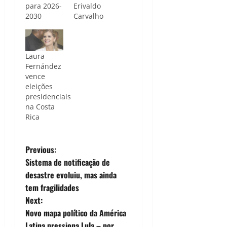
para 2026-
Erivaldo
2030
Carvalho
Laura
Fernández
vence
eleições
presidenciais
na Costa
Rica
P
Previous:
Sistema de notificação de
o
desastre evoluiu, mas ainda
tem fragilidades
s
Next:
t
Novo mapa político da América
Latina pressiona Lula – por