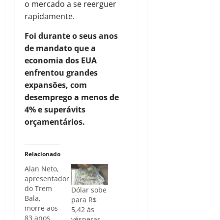
o mercado a se reerguer
rapidamente.
Foi durante o seus anos
de mandato que a
economia dos EUA
enfrentou grandes
expansões, com
desemprego a menos de
4% e superávits
orçamentários.
Relacionado
Alan Neto,
apresentador
do Trem
Dólar sobe
Bala,
para R$
morre aos
5,42 às
83 anos
vésperas