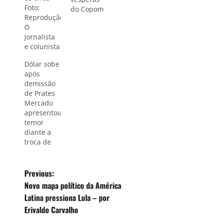
Foto:
do Copom
Reprodução
O
jornalista
e colunista
de
Dólar sobe
esportes,
após
Alan Neto,
demissão
morreu
de Prates
nesta
Mercado
quarta-
apresentou
feira, 3,
temor
aos 83
diante a
anos. O
troca de
ícone do
comando
jornalismo
da estatal
cearense e
P
brasileira /
Previous:
apresentador
Reprodução
do "Trem-
Novo mapa político da América
O dólar
o
Bala"
Latina pressiona Lula – por
voltou a
estava
Erivaldo Carvalho
subir,
s
internado