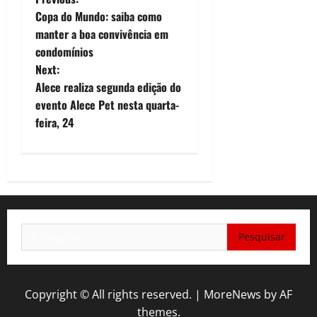
P
Copa do Mundo: saiba como
o
manter a boa convivência em
condomínios
s
Next:
t
Alece realiza segunda edição do
evento Alece Pet nesta quarta-
n
feira, 24
a
v
i
Pesquisar
g
por:
a
t
Copyright © All rights reserved.
|
MoreNews
by AF
themes.