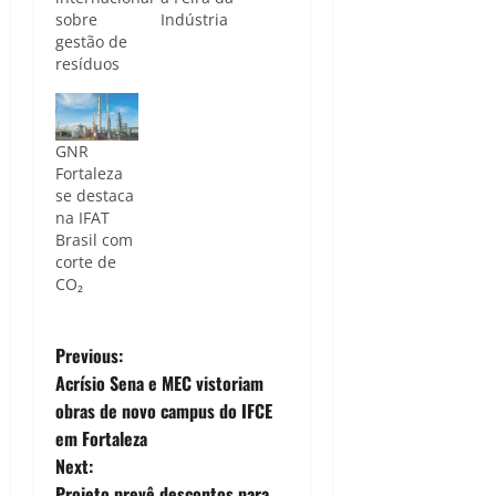
sobre
Indústria
gestão de
resíduos
GNR
Fortaleza
se destaca
na IFAT
Brasil com
corte de
CO₂
P
Previous:
Acrísio Sena e MEC vistoriam
o
obras de novo campus do IFCE
em Fortaleza
s
Next:
Projeto prevê descontos para