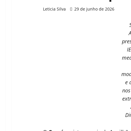
Leticia Silva
29 de junho de 2026
pre
I
med
mod
e 
nos
ext
Di