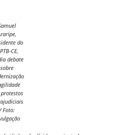
Samuel
Araripe,
sidente do
EPTB-CE,
ia debate
sobre
ernização
agilidade
 protestos
rajudiciais
/ Foto:
vulgação