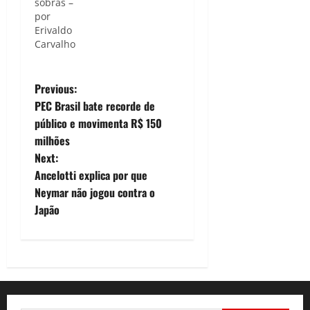
sobras –
A
por
Prefeitura
Erivaldo
de
Carvalho
Canindé
encerrou
as obras
P
de
Previous:
ampliação
PEC Brasil bate recorde de
o
e
público e movimenta R$ 150
modernização
milhões
da Fábrica
s
Gonçalves
Next:
Calçados,
t
Ancelotti explica por que
no
Neymar não jogou contra o
município
n
Japão
do norte
cearense.
a
A nova
infraestrutura
v
deve gerar
150 novos
i
postos de
trabalho