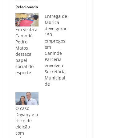
Relacionado
Entrega de
fábrica
deve gerar
Em visita a
150
Canindé,
empregos
Pedro
em
Matos
Canindé
destaca
Parceria
papel
envolveu
social do
Secretária
esporte
Municipal
de
Desenvolvimento
e Turismo
e a
O caso
Agência de
Dayany e o
Desenvolvimento
risco de
do Ceará
eleição
(ADECE) /
com
Foto/Divulgação