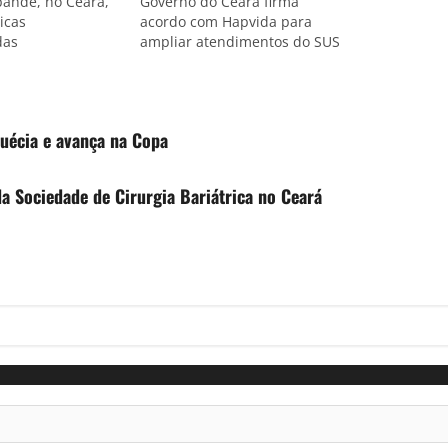
ande, no Ceará,
Governo do Ceará firma
icas
acordo com Hapvida para
das
ampliar atendimentos do SUS
uécia e avança na Copa
da Sociedade de Cirurgia Bariátrica no Ceará