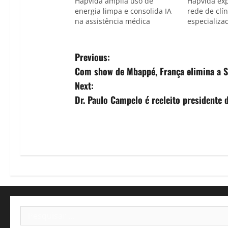
Hapvida amplia uso de
Hapvida exp
energia limpa e consolida IA
rede de clín
na assistência médica
especializa
P
Previous:
Com show de Mbappé, França elimina a S
o
Next:
s
Dr. Paulo Campelo é reeleito presidente 
t
n
a
v
i
Pesquisar
por: