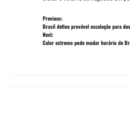
P
Previous:
Brasil define provável escalação para du
o
Next:
s
Calor extremo pode mudar horário de Br
t
n
a
v
i
g
a