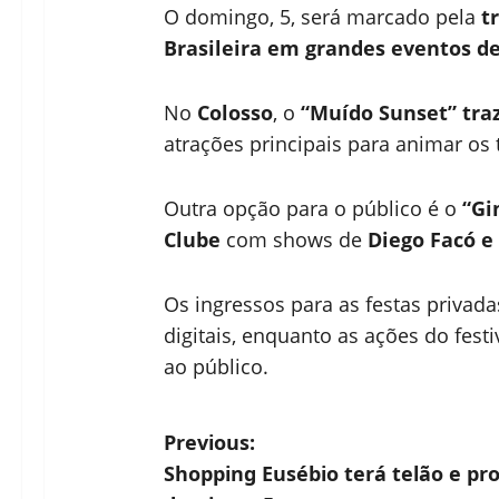
O domingo, 5, será marcado pela
tr
Brasileira em grandes eventos de
No
Colosso
, o
“Muído Sunset” traz
atrações principais para animar os 
Outra opção para o público é o
“Gi
Clube
com shows de
Diego Facó e
Os ingressos para as festas privad
digitais, enquanto as ações do fes
ao público.
P
Previous:
Shopping Eusébio terá telão e pr
o