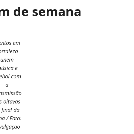
im de semana
entos em
ortaleza
unem
úsica e
tebol com
a
ansmissão
s oitavas
 final da
a / Foto:
vulgação