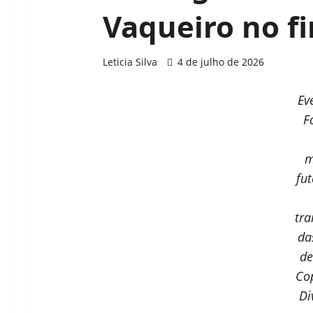
Vaqueiro no f
Leticia Silva
4 de julho de 2026
Ev
F
m
fu
tr
da
de
Cop
Di