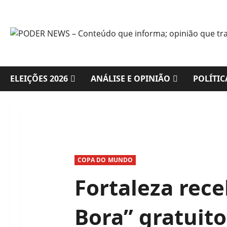
Skip
to
content
ELEIÇÕES 2026
ANÁLISE E OPINIÃO
POLÍTIC
COPA DO MUNDO
Fortaleza rece
Bora” gratuito