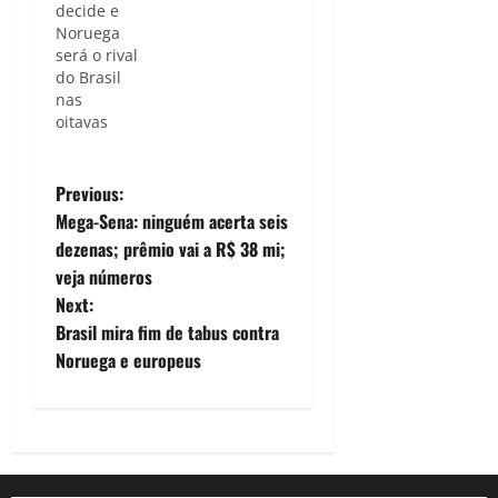
decide e
Noruega
será o rival
do Brasil
nas
oitavas
P
Previous:
Mega-Sena: ninguém acerta seis
o
dezenas; prêmio vai a R$ 38 mi;
veja números
s
Next:
t
Brasil mira fim de tabus contra
Noruega e europeus
n
a
v