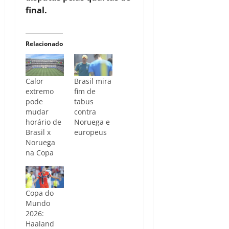
final.
Relacionado
Calor
Brasil mira
extremo
fim de
pode
tabus
mudar
contra
horário de
Noruega e
Brasil x
europeus
Noruega
na Copa
Copa do
Mundo
2026:
Haaland