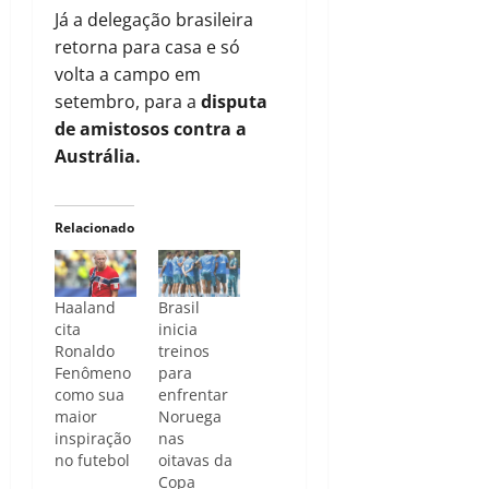
Já a delegação brasileira
retorna para casa e só
volta a campo em
setembro, para a
disputa
de amistosos contra a
Austrália.
Relacionado
Haaland
Brasil
cita
inicia
Ronaldo
treinos
Fenômeno
para
como sua
enfrentar
maior
Noruega
inspiração
nas
no futebol
oitavas da
Copa