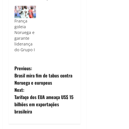
França
goleia
Noruega e
garante
liderança
do Grupo I
P
Previous:
Brasil mira fim de tabus contra
o
Noruega e europeus
Next:
s
Tarifaço dos EUA ameaça US$ 15
t
bilhões em exportações
brasileira
n