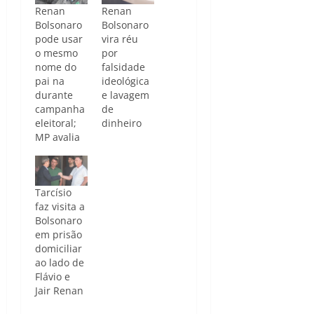
Renan
Renan
Bolsonaro
Bolsonaro
pode usar
vira réu
o mesmo
por
nome do
falsidade
pai na
ideológica
durante
e lavagem
campanha
de
eleitoral;
dinheiro
MP avalia
Tarcísio
faz visita a
Bolsonaro
em prisão
domiciliar
ao lado de
Flávio e
Jair Renan