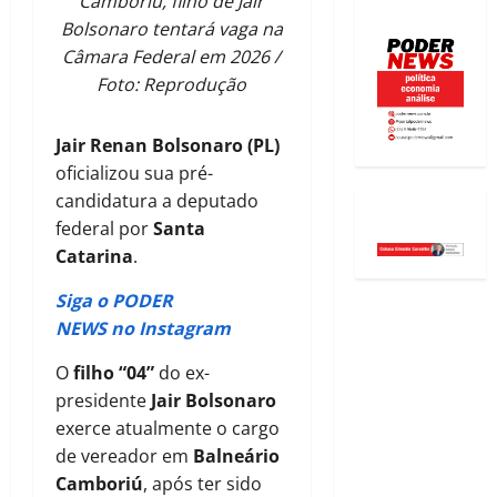
Camboriú, filho de Jair
Bolsonaro tentará vaga na
Câmara Federal em 2026 /
Foto: Reprodução
Jair Renan Bolsonaro (PL)
oficializou sua pré-
candidatura a deputado
federal por
Santa
Catarina
.
Siga o PODER
NEWS no Instagram
O
filho “04”
do ex-
presidente
Jair Bolsonaro
exerce atualmente o cargo
de vereador em
Balneário
Camboriú
, após ter sido