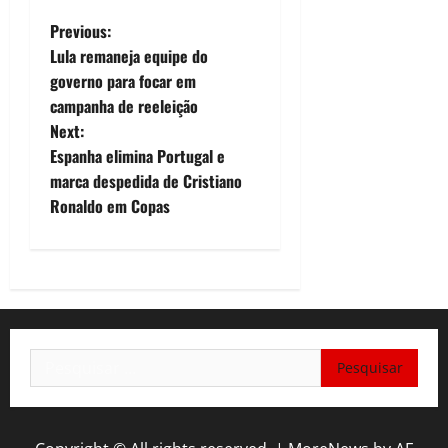
P
Previous:
Lula remaneja equipe do
o
governo para focar em
campanha de reeleição
s
Next:
t
Espanha elimina Portugal e
marca despedida de Cristiano
n
Ronaldo em Copas
a
v
i
Pesquisar
g
por:
a