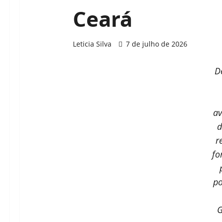
Ceará
Leticia Silva
7 de julho de 2026
D
av
d
r
fo
po
G