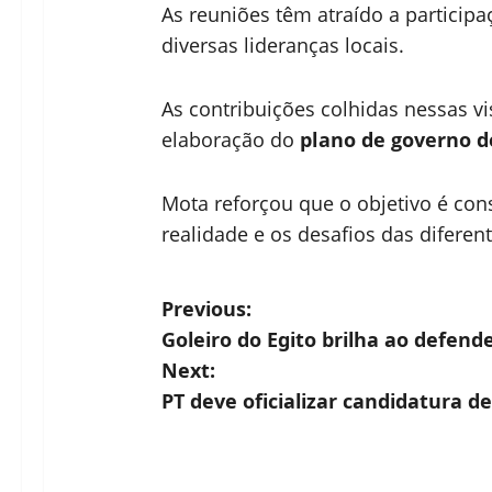
As reuniões têm atraído a participa
diversas lideranças locais.
As contribuições colhidas nessas v
elaboração do
plano de governo de
Mota reforçou que o objetivo é con
realidade e os desafios das diferen
P
Previous:
Goleiro do Egito brilha ao defend
o
Next:
s
PT deve oficializar candidatura d
t