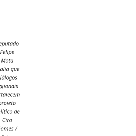
eputado
Felipe
Mota
alia que
iálogos
egionais
rtalecem
projeto
lítico de
Ciro
omes /