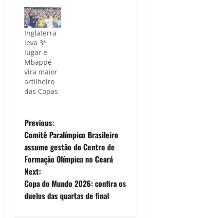
Inglaterra
leva 3ª
lugar e
Mbappé
vira maior
artilheiro
das Copas
P
Previous:
Comitê Paralímpico Brasileiro
o
assume gestão do Centro de
Formação Olímpica no Ceará
s
Next:
t
Copa do Mundo 2026: confira os
duelos das quartas de final
n