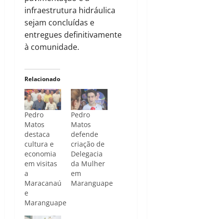
infraestrutura hidráulica
sejam concluídas e
entregues definitivamente
à comunidade.
Relacionado
Pedro
Pedro
Matos
Matos
destaca
defende
cultura e
criação de
economia
Delegacia
em visitas
da Mulher
a
em
Maracanaú
Maranguape
e
Maranguape