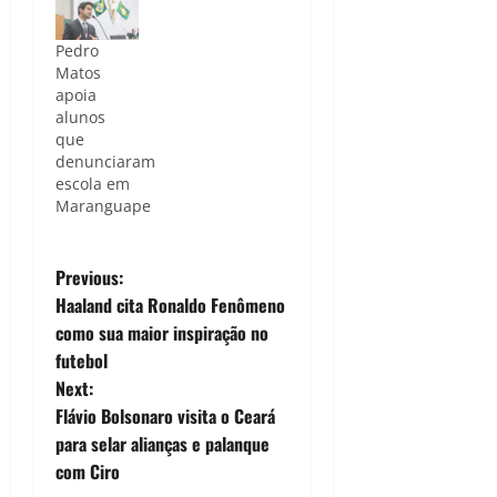
Pedro
Matos
apoia
alunos
que
denunciaram
escola em
Maranguape
P
Previous:
Haaland cita Ronaldo Fenômeno
o
como sua maior inspiração no
futebol
s
Next:
t
Flávio Bolsonaro visita o Ceará
para selar alianças e palanque
n
com Ciro