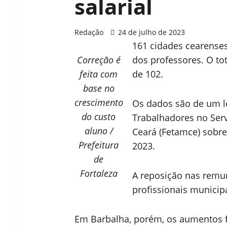
salarial
Redação
24 de julho de 2023
161 cidades cearense
Correção é
dos professores. O tot
feita com
de 102.
base no
crescimento
Os dados são de um l
do custo
Trabalhadores no Serv
aluno
/
Ceará (Fetamce) sobre
Prefeitura
2023.
de
Fortaleza
A reposição nas remu
profissionais municipa
Em Barbalha, porém, os aumentos 