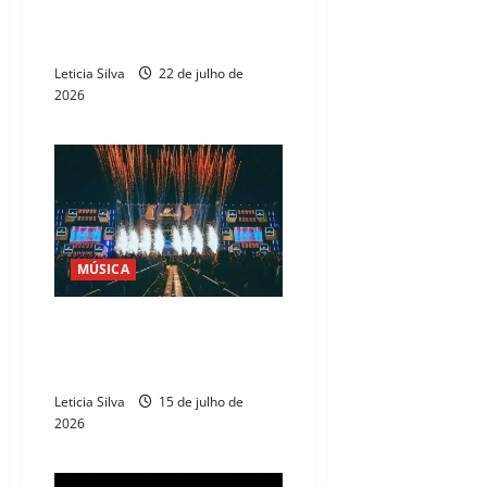
inscrições para oficinas
gratuitas de música
Leticia Silva
22 de julho de
2026
MÚSICA
Festival Halleluya 2026 reúne,
em Fortaleza, grandes nomes da
música católica
Leticia Silva
15 de julho de
2026