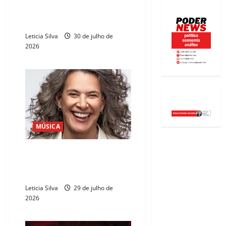
DJ Jesus Luz comanda “Festa
Patrícia” no Náutico em agosto
Leticia Silva
30 de julho de
2026
MÚSICA
Simone apresenta show “Que
Mulher é Essa?!” no Teatro
Riomar Fortaleza
Leticia Silva
29 de julho de
2026