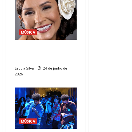
MÚSICA
Ingrid Sales apresenta tributo a
Elis Regina no Cineteatro São
Luiz
Leticia Silva
24 de junho de
2026
MÚSICA