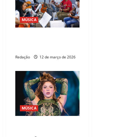
MÚSICA
Projeto Cultivando Talentos
abre 70 vagas com inscrições
gratuitas
Redação
12 de março de 2026
MÚSICA
Shakira fará show gratuito na
Praia de Copacabana em maio