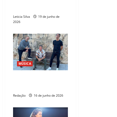
Estação das Artes terá mais de
20 atrações gratuitas nas férias
Leticia Silva
19 de junho de
2026
MÚSICA
Jefferson Gonçalves &
Bitencourt Duo: das raízes
brasileiras à música universal
Redação
16 de junho de 2026