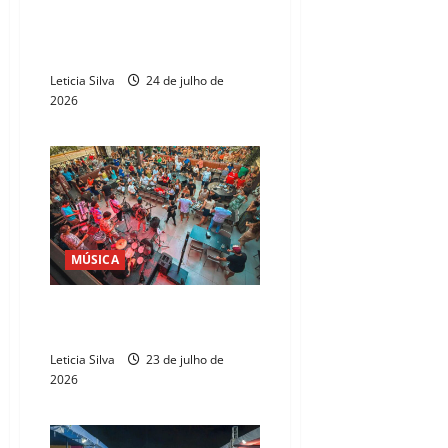
Marcos Lessa apresenta, na
Beira-Mar, edição “sunset” de
samba
Leticia Silva
24 de julho de
2026
MÚSICA
Turatti realiza esquenta para o
Fortal com 8 atrações e feijoada
Leticia Silva
23 de julho de
2026