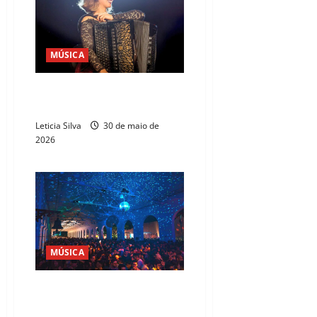
MÚSICA
Caixa Cultural Fortaleza sedia
espetáculo de sanfoneiras
Leticia Silva
30 de maio de
2026
MÚSICA
Marcha Trans e DJs agitam a
Estação das Artes neste fim de