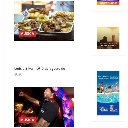
MÚSICA
RioMar Kennedy sedia
Torresmofest com shows
gratuitos de rock
Leticia Silva
5 de agosto de
2026
MÚSICA