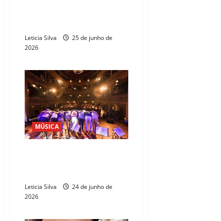
Daíra encerra turnê em tributo
a Belchior no Cineteatro São
Luiz
Leticia Silva
25 de junho de
2026
MÚSICA
Galocantô faz tributo a Luiz
Carlos da Vila no Theatro José
de Alencar
Leticia Silva
24 de junho de
2026