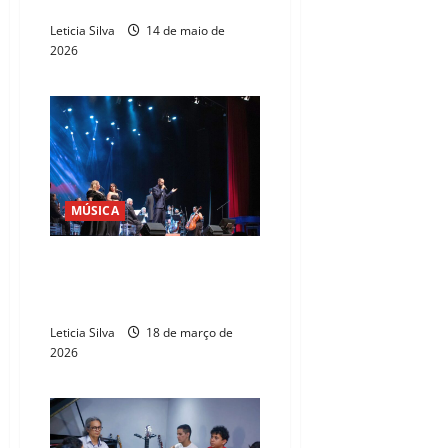
semana
Leticia Silva
14 de maio de
2026
MÚSICA
Cineteatro São Luiz recebe
concerto que une música
barroca e romantismo popular
Leticia Silva
18 de março de
2026