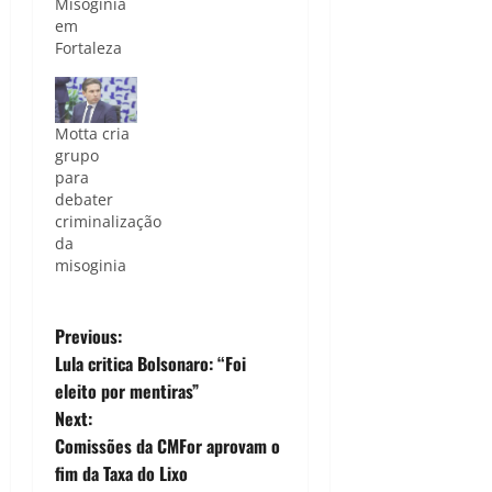
Misoginia
em
Fortaleza
Motta cria
grupo
para
debater
criminalização
da
misoginia
P
Previous:
Lula critica Bolsonaro: “Foi
o
eleito por mentiras”
Next:
s
Comissões da CMFor aprovam o
t
fim da Taxa do Lixo