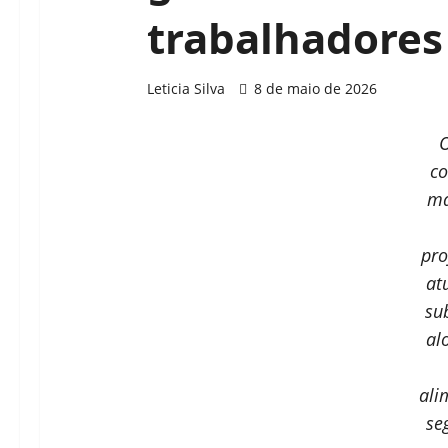
trabalhadores
Leticia Silva
8 de maio de 2026
c
ma
pro
at
su
al
ali
se