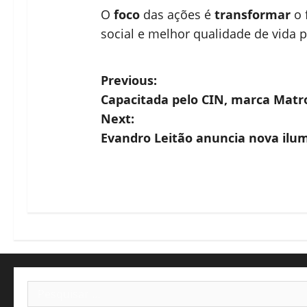
O
foco
das ações é
transformar
o 
social e melhor qualidade de vida p
P
Previous:
Capacitada pelo CIN, marca Matr
o
Next:
s
Evandro Leitão anuncia nova ilum
t
n
a
v
i
Pesquisar
por: