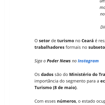
um
ma
no
Di
O
setor
de
turismo
no
Ceará
é re
trabalhadores
formais no
subset
Siga o
Poder News
no
Instagram
Os
dados
são do
Ministério do Tr
importância do segmento para a
ec
Turismo (8 de maio)
.
Com esses
números
, o estado ocu