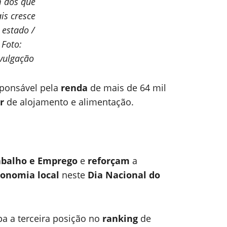
 dos que
is cresce
 estado /
Foto:
vulgação
sponsável pela
renda
de mais de 64 mil
or
de alojamento e alimentação.
abalho e Emprego
e
reforçam
a
onomia local
neste
Dia Nacional do
pa a terceira posição no
ranking
de