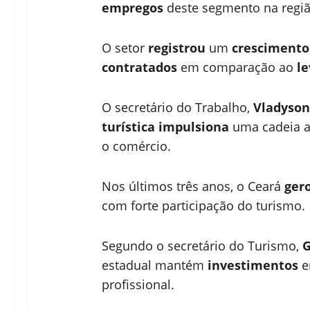
empregos
deste segmento na regi
O setor
registrou
um
cresciment
contratados
em comparação ao
l
O secretário do Trabalho,
Vladyson
turística
impulsiona
uma cadeia 
o comércio.
Nos últimos três anos, o Ceará
ger
com forte participação do turismo.
Segundo o secretário do Turismo,
G
estadual mantém
investimentos
e
profissional.