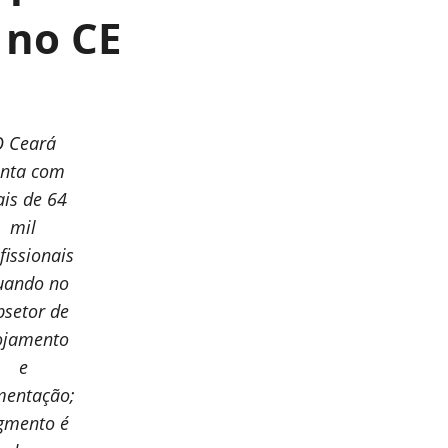
 no CE
O Ceará
onta com
is de 64
mil
fissionais
uando no
bsetor de
ojamento
e
mentação;
gmento é