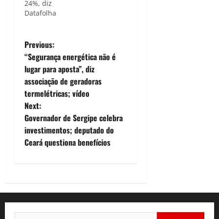
24%, diz
Datafolha
P
Previous:
“Segurança energética não é
o
lugar para aposta”, diz
associação de geradoras
s
termelétricas; vídeo
t
Next:
Governador de Sergipe celebra
n
investimentos; deputado do
Ceará questiona benefícios
a
v
i
g
Pesquisar