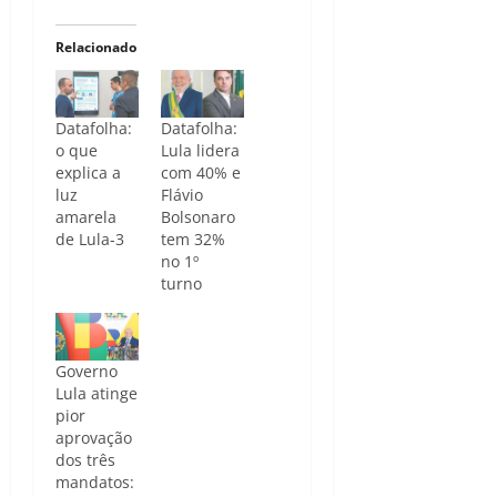
Relacionado
Datafolha:
Datafolha:
o que
Lula lidera
explica a
com 40% e
luz
Flávio
amarela
Bolsonaro
de Lula-3
tem 32%
no 1º
turno
Governo
Lula atinge
pior
aprovação
dos três
mandatos: