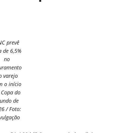
NC prevê
a de 6,5%
no
turamento
o varejo
 o início
 Copa do
undo de
6 / Foto:
vulgação