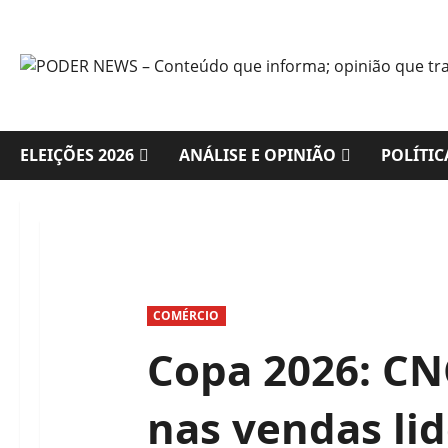
Skip
to
content
ELEIÇÕES 2026
ANÁLISE E OPINIÃO
POLÍTIC
COMÉRCIO
Copa 2026: CN
nas vendas lid