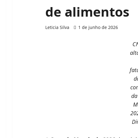
de alimentos
Leticia Silva
1 de junho de 2026
C
alt
fa
d
com
da
M
202
Di