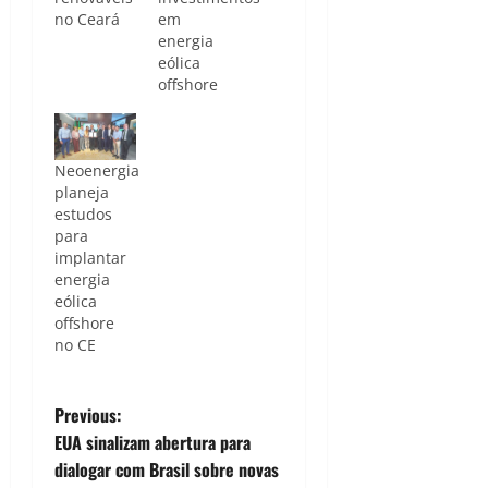
no Ceará
em
energia
eólica
offshore
Neoenergia
planeja
estudos
para
implantar
energia
eólica
offshore
no CE
P
Previous:
EUA sinalizam abertura para
o
dialogar com Brasil sobre novas