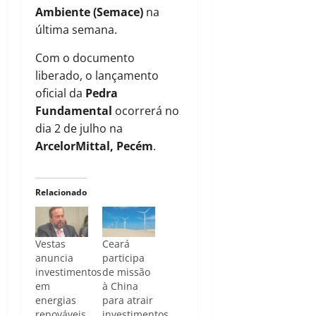
Ambiente (Semace)
na
última semana.
Com o documento
liberado, o lançamento
oficial da
Pedra
Fundamental
ocorrerá no
dia 2 de julho na
ArcelorMittal, Pecém
.
Relacionado
Vestas
Ceará
anuncia
participa
investimentos
de missão
em
à China
energias
para atrair
renováveis
investimentos