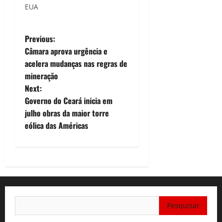
EUA
P
Previous:
Câmara aprova urgência e
o
acelera mudanças nas regras de
mineração
s
Next:
t
Governo do Ceará inicia em
julho obras da maior torre
n
eólica das Américas
a
v
i
Pesquisar
g
por: