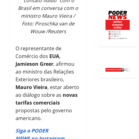
“contato fluido” com o
Brasil em conversa com o
ministro Mauro Vieira /
Foto: Piroschka van de
Wouw /Reuters
O representante de
Comércio dos
EUA
,
Jamieson Greer
, afirmou
ao ministro das Relações
Exteriores brasileiro,
Mauro Vieira
, estar aberto
ao diálogo sobre as
novas
tarifas comerciais
propostas pelo governo
americano.
Siga o PODER
NEWS no Instagram