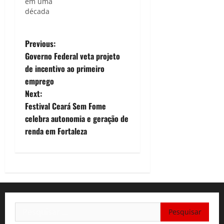
em uma
década
P
Previous:
Governo Federal veta projeto
o
de incentivo ao primeiro
emprego
s
Next:
t
Festival Ceará Sem Fome
celebra autonomia e geração de
n
renda em Fortaleza
a
v
i
Pesquisar
g
por: