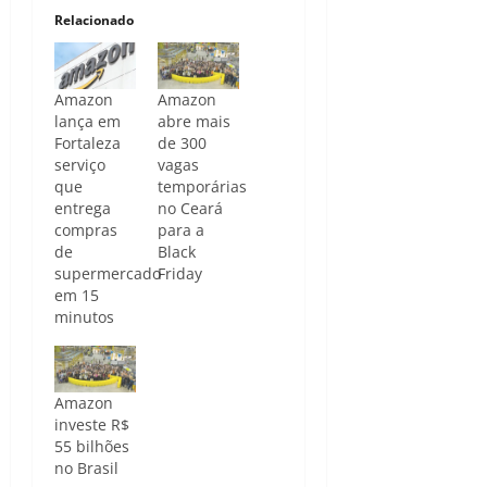
Relacionado
Amazon
Amazon
lança em
abre mais
Fortaleza
de 300
serviço
vagas
que
temporárias
entrega
no Ceará
compras
para a
de
Black
supermercado
Friday
em 15
minutos
Amazon
investe R$
55 bilhões
no Brasil