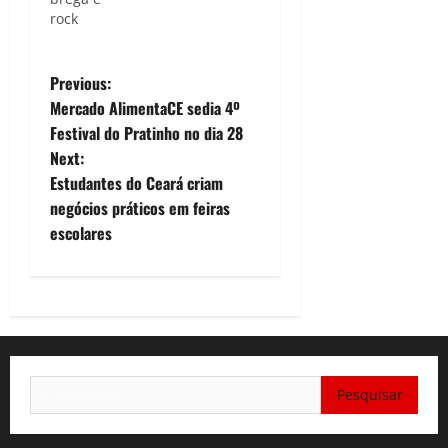
rock
P
Previous:
Mercado AlimentaCE sedia 4º
o
Festival do Pratinho no dia 28
Next:
s
Estudantes do Ceará criam
t
negócios práticos em feiras
escolares
n
a
v
i
Pesquisar
por:
g