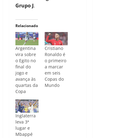
Grupo J
.
Relacionado
Argentina
Cristiano
vira sobre
Ronaldo é
o Egito no
o primeiro
final do
a marcar
jogo e
em seis
avança às
Copas do
quartas da
Mundo
Copa
Inglaterra
leva 3ª
lugar e
Mbappé