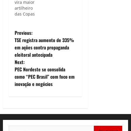
vira maior
artilheiro
das Copas
P
Previous:
TSE registra aumento de 335%
o
em ações contra propaganda
eleitoral antecipada
s
Next:
t
PEC Nordeste se consolida
como “PEC Brasil” com foco em
n
inovação e negócios
a
v
i
Pesquisar