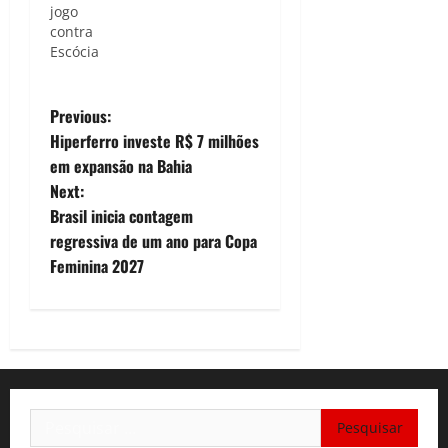
jogo
contra
Escócia
P
Previous:
Hiperferro investe R$ 7 milhões
o
em expansão na Bahia
Next:
s
Brasil inicia contagem
t
regressiva de um ano para Copa
Feminina 2027
n
a
v
i
Pesquisar
por: