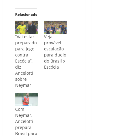
Relacionado
“Vai estar
Veja
preparado
provável
para jogo
escalação
contra
para duelo
Escócia”,
do Brasil x
diz
Escócia
Ancelotti
sobre
Neymar
Com
Neymar,
Ancelotti
prepara
Brasil para