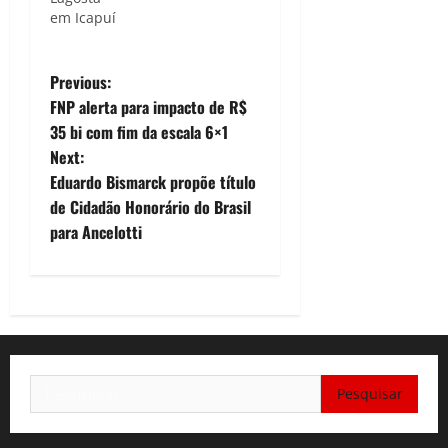
em Icapuí
P
Previous:
FNP alerta para impacto de R$
o
35 bi com fim da escala 6×1
Next:
s
Eduardo Bismarck propõe título
t
de Cidadão Honorário do Brasil
para Ancelotti
n
a
v
i
Pesquisar
por:
g