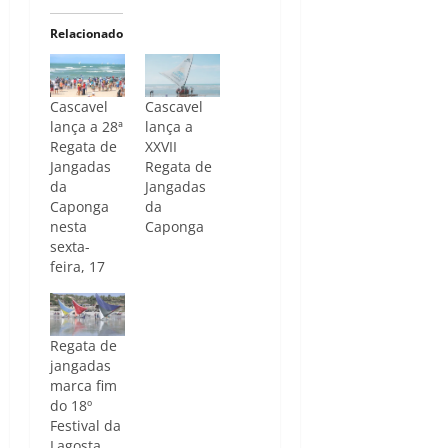
Relacionado
Cascavel
Cascavel
lança a 28ª
lança a
Regata de
XXVII
Jangadas
Regata de
da
Jangadas
Caponga
da
nesta
Caponga
sexta-
feira, 17
Regata de
jangadas
marca fim
do 18º
Festival da
Lagosta