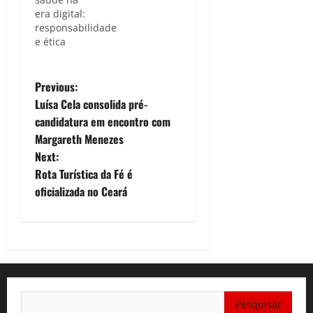
era digital:
responsabilidade
e ética
P
Previous:
Luísa Cela consolida pré-
o
candidatura em encontro com
Margareth Menezes
s
Next:
t
Rota Turística da Fé é
oficializada no Ceará
n
a
v
i
Pesquisar