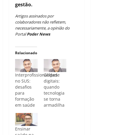
gestão.
Artigos assinados por
colaboradores não refletem,
necessariamente, a opinião do
Portal
Poder News
Relacionado
Interprofissionalidade
Golpes
no SUS:
digitais:
desafios
quando
para
tecnologia
formação
se torna
em saúde
armadilha
Ensinar
saúde na