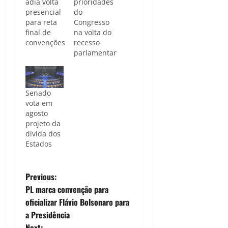
adia volta
prioridades
presencial
do
para reta
Congresso
final de
na volta do
convenções
recesso
parlamentar
Senado
vota em
agosto
projeto da
dívida dos
Estados
P
Previous:
PL marca convenção para
o
oficializar Flávio Bolsonaro para
a Presidência
s
Next: