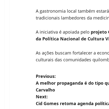
A gastronomia local também estará 
tradicionais lambedores da medici
A iniciativa é apoiada pelo
projeto 
da Política Nacional de Cultura V
As ações buscam fortalecer a econom
culturais das comunidades quilomb
P
Previous:
A melhor propaganda é do tipo qu
o
Carvalho
s
Next:
Cid Gomes retoma agenda polític
t