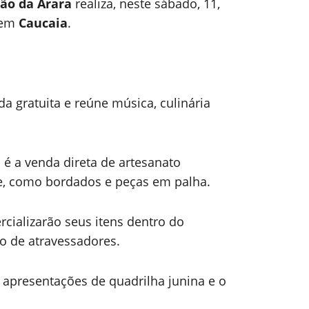
ão da Arara
realiza, neste sábado, 11,
o em
Caucaia
.
 gratuita e reúne música, culinária
.
 a venda direta de artesanato
e, como bordados e peças em palha.
rcializarão seus itens dentro do
o de atravessadores.
r apresentações de quadrilha junina e o