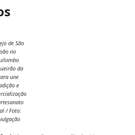
os
ejo de São
João no
uilombo
ueirão da
rara une
adição e
rcialização
artesanato
al / Foto:
vulgação