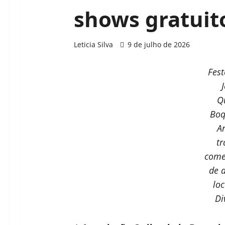
shows gratuit
Leticia Silva
9 de julho de 2026
Fest
Q
Boq
A
tr
come
de 
loc
Di