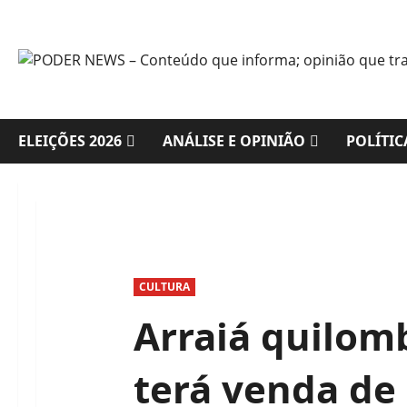
Skip
to
content
ELEIÇÕES 2026
ANÁLISE E OPINIÃO
POLÍTIC
CULTURA
Arraiá quilom
terá venda de