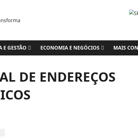
A E GESTÃO
ECONOMIA E NEGÓCIOS
MAIS CO
AL DE ENDEREÇOS
TICOS
Brasil tem 106,8 mi de endereços; 22% deles não
têm número