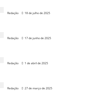
Carmelo reage a medidas do STF contra Bolsonaro
Redação
18 de julho de 2025
André Fernandes assumirá PL Ceará em agosto
Redação
17 de junho de 2025
Carmelo reúne deputados de oposição para café
Redação
1 de abril de 2025
RC e Glêdson se reúnem com Carmelo
Redação
27 de março de 2025