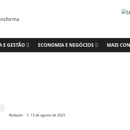
A E GESTÃO
ECONOMIA E NEGÓCIOS
MAIS CO
Procuradoria nega pedido de Carmelo para adotar
sobrenome “Bolsonaro”
Redação
13 de agosto de 2025