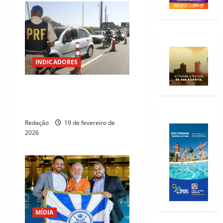
INDICADORES
Carnaval registra 130 mortos e
1,4 mil feridos nas rodovias
federais
Redação
19 de fevereiro de
2026
MÍDIA