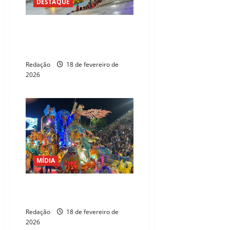
DESTAQUE
Mocidade Alegre é campeã do
Carnaval de São Paulo pela 13ª
vez
Redação
18 de fevereiro de
2026
MÍDIA
Frente Católica repudia desfile
da Acadêmicos de Niterói
Redação
18 de fevereiro de
2026