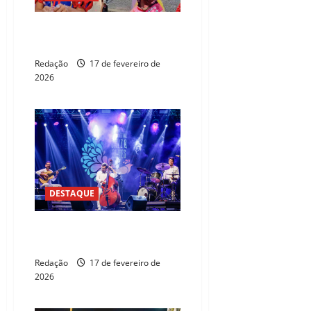
Folia infantil movimenta o
Parque Rachel de Queiroz
Redação
17 de fevereiro de
2026
DESTAQUE
Guaramiranga oferece refúgio e
jazz neste Carnaval
Redação
17 de fevereiro de
2026