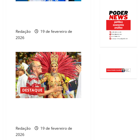
Acadêmicos de Niterói é
rebaixada após homenagem a
Lula
Redação
19 de fevereiro de
2026
DESTAQUE
Unidos do Viradouro é
tetracampeã do Carnaval do Rio
de Janeiro
Redação
19 de fevereiro de
2026